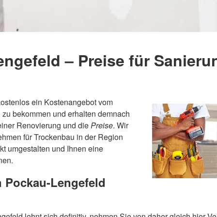
gefeld – Preise für Sanieru
 kostenlos ein Kostenangebot vom
4) zu bekommen und erhalten demnach
 einer Renovierung und die
Preise
. Wir
ehmen für Trockenbau in der Region
kt umgestalten und Ihnen eine
nen.
in Pockau-Lengefeld
efeld lohnt sich definitiv, nehmen Sie von daher gleich hier V