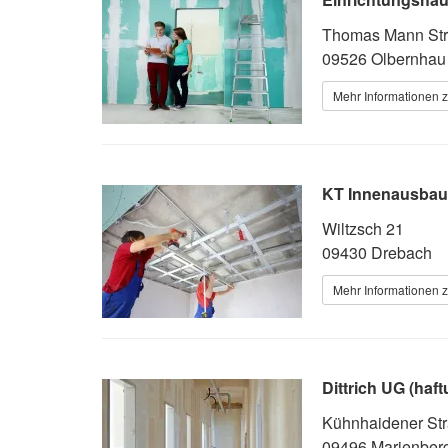
Thomas Mann Str
09526 Olbernhau
Mehr Informationen z
KT Innenausbau
Wiltzsch 21
09430 Drebach
Mehr Informationen z
Dittrich UG (haf
Kühnhaidener St
09496 Marienber