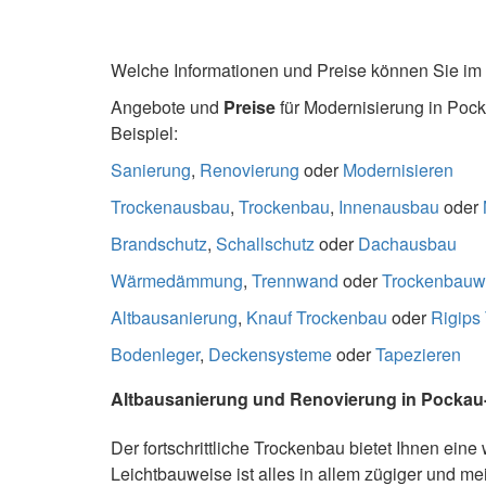
Welche Informationen und Preise können Sie im
Angebote und
Preise
für Modernisierung in Pock
Beispiel:
Sanierung
,
Renovierung
oder
Modernisieren
Trockenausbau
,
Trockenbau
,
Innenausbau
oder
Brandschutz
,
Schallschutz
oder
Dachausbau
Wärmedämmung
,
Trennwand
oder
Trockenbau
Altbausanierung
,
Knauf Trockenbau
oder
Rigips
Bodenleger
,
Deckensysteme
oder
Tapezieren
Altbausanierung und Renovierung in Pockau-
Der fortschrittliche Trockenbau bietet Ihnen ein
Leichtbauweise ist alles in allem zügiger und 