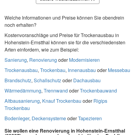
Welche Informationen und Preise können Sie obendrein
noch erhalten?
Kostenvoranschläge und Preise für Trockenausbau in
Hohenstein-Ernstthal können sie für die verschiedensten
Arten einfordern, wie zum Beispiel:
Sanierung
,
Renovierung
oder
Modernisieren
Trockenausbau
,
Trockenbau
,
Innenausbau
oder
Messebau
Brandschutz
,
Schallschutz
oder
Dachausbau
Wärmedämmung
,
Trennwand
oder
Trockenbauwand
Altbausanierung
,
Knauf Trockenbau
oder
Rigips
Trockenbau
Bodenleger
,
Deckensysteme
oder
Tapezieren
Sie wollen eine Renovierung in Hohenstein-Ernstthal