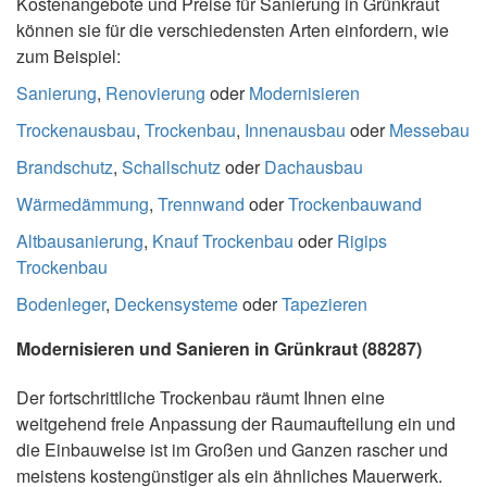
Kostenangebote und Preise für Sanierung in Grünkraut
können sie für die verschiedensten Arten einfordern, wie
zum Beispiel:
Sanierung
,
Renovierung
oder
Modernisieren
Trockenausbau
,
Trockenbau
,
Innenausbau
oder
Messebau
Brandschutz
,
Schallschutz
oder
Dachausbau
Wärmedämmung
,
Trennwand
oder
Trockenbauwand
Altbausanierung
,
Knauf Trockenbau
oder
Rigips
Trockenbau
Bodenleger
,
Deckensysteme
oder
Tapezieren
Modernisieren und Sanieren in Grünkraut (88287)
Der fortschrittliche Trockenbau räumt Ihnen eine
weitgehend freie Anpassung der Raumaufteilung ein und
die Einbauweise ist im Großen und Ganzen rascher und
meistens kostengünstiger als ein ähnliches Mauerwerk.