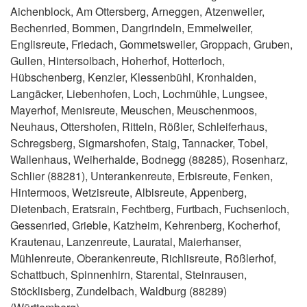
Aichenblock, Am Ottersberg, Arneggen, Atzenweiler,
Bechenried, Bommen, Dangrindeln, Emmelweiler,
Englisreute, Friedach, Gommetsweiler, Groppach, Gruben,
Gullen, Hintersolbach, Hoherhof, Hotterloch,
Hübschenberg, Kenzler, Klessenbühl, Kronhalden,
Langäcker, Liebenhofen, Loch, Lochmühle, Lungsee,
Mayerhof, Menisreute, Meuschen, Meuschenmoos,
Neuhaus, Ottershofen, Ritteln, Rößler, Schleiferhaus,
Schregsberg, Sigmarshofen, Staig, Tannacker, Tobel,
Wallenhaus, Weiherhalde, Bodnegg (88285), Rosenharz,
Schlier (88281), Unterankenreute, Erbisreute, Fenken,
Hintermoos, Wetzisreute, Albisreute, Appenberg,
Dietenbach, Eratsrain, Fechtberg, Furtbach, Fuchsenloch,
Gessenried, Grieble, Katzheim, Kehrenberg, Kocherhof,
Krautenau, Lanzenreute, Lauratal, Maierhanser,
Mühlenreute, Oberankenreute, Richlisreute, Rößlerhof,
Schattbuch, Spinnenhirn, Starental, Steinrausen,
Stöcklisberg, Zundelbach, Waldburg (88289)