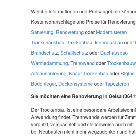
Welche Informationen und Preisangebote können
Kostenvoranschläge und Preise für Renovierung k
Sanierung
,
Renovierung
oder
Modernisieren
Trockenausbau
,
Trockenbau
,
Innenausbau
oder
Brandschutz
,
Schallschutz
oder
Dachausbau
Wärmedämmung
,
Trennwand
oder
Trockenbau
Altbausanierung
,
Knauf Trockenbau
oder
Rigips
Bodenleger
,
Deckensysteme
oder
Tapezieren
Sie möchten eine Renovierung in Geisa (3641
Der Trockenbau ist eine besondere Arbeitstechn
Anwendung findet. Trennwände werden für Zimme
verputzt, verspachtelt und stellenweise auch mit
bei Neubauten nicht mehr wegzudenken und hat 