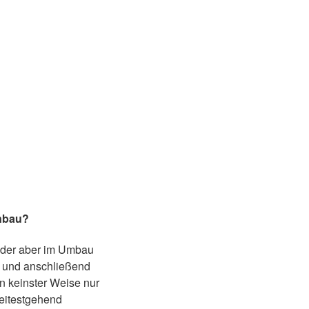
enbau?
 oder aber im Umbau
t und anschließend
in keinster Weise nur
eitestgehend